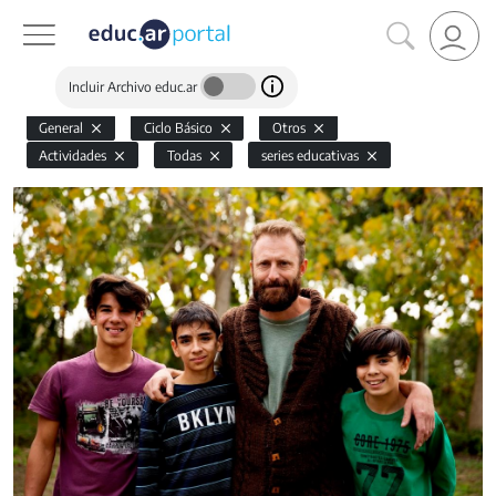
Incluir Archivo educ.ar
General
Ciclo Básico
Otros
Actividades
Todas
series educativas