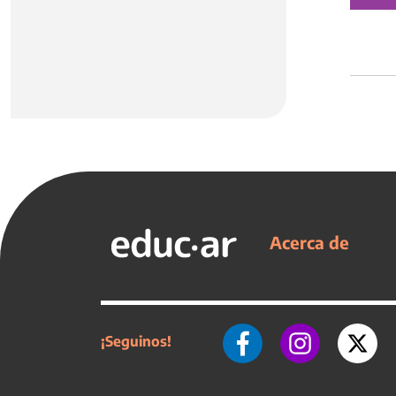
Acerca de
¡Seguinos!