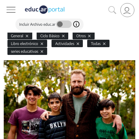
Incluir Archivo educ.ar
General
Ciclo Básico
Otros
Libro electrónico
Actividades
Todas
series educativas