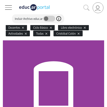
Incluir Archivo educ.ar
Docentes
Ciclo Básico
Libro electrónico
Actividades
Todas
Cristóbal Colón