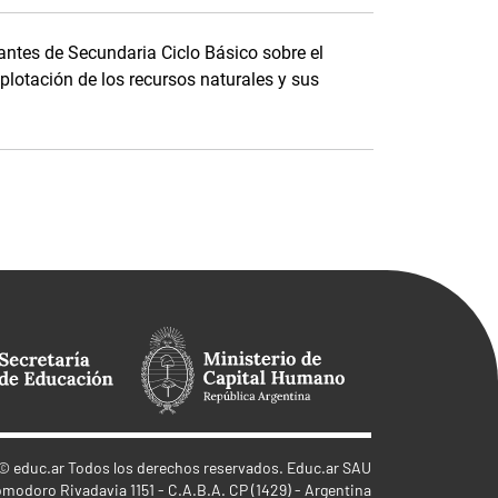
ntes de Secundaria Ciclo Básico sobre el
plotación de los recursos naturales y sus
©
educ.ar
Todos los derechos reservados. Educ.ar SAU
omodoro Rivadavia 1151 - C.A.B.A. CP (1429) - Argentina