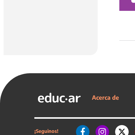
Acerca de
¡Seguinos!