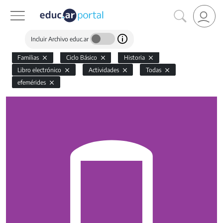
Incluir Archivo educ.ar
Familias
Ciclo Básico
Historia
Libro electrónico
Actividades
Todas
efemérides