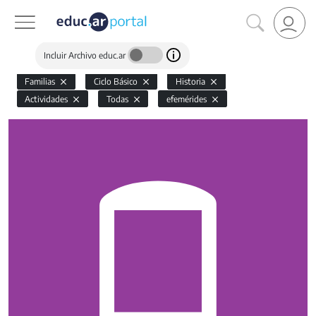
Incluir Archivo educ.ar
Familias
Ciclo Básico
Historia
Actividades
Todas
efemérides