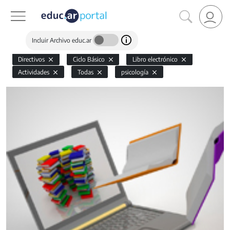
Incluir Archivo educ.ar
Directivos
Ciclo Básico
Libro electrónico
Actividades
Todas
psicología