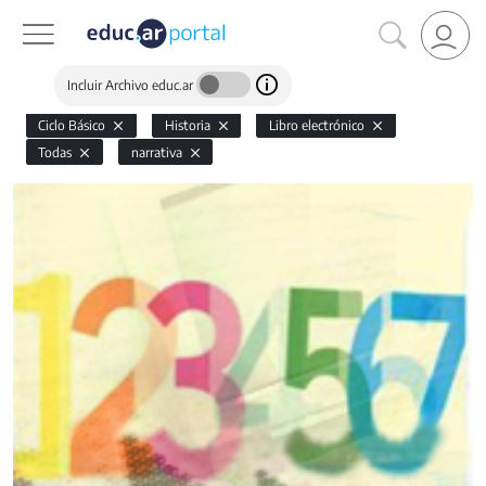
Incluir Archivo educ.ar
Ciclo Básico
Historia
Libro electrónico
Todas
narrativa