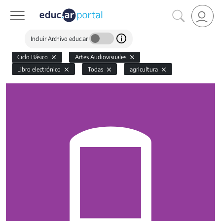
Incluir Archivo educ.ar
Ciclo Básico
Artes Audiovisuales
Libro electrónico
Todas
agricultura