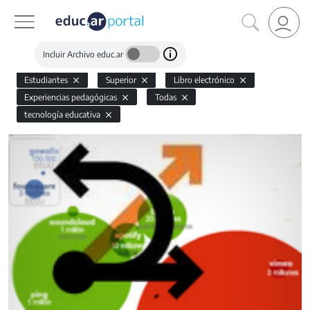
Incluir Archivo educ.ar
Estudiantes
Superior
Libro electrónico
Experiencias pedagógicas
Todas
tecnología educativa