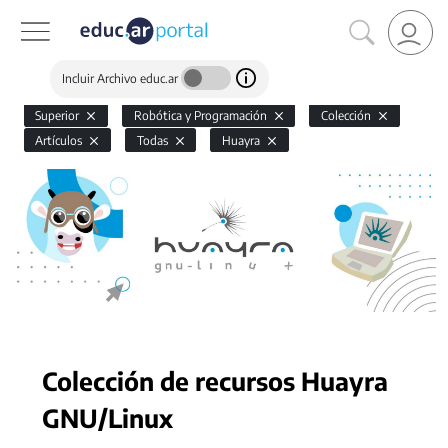
Incluir Archivo educ.ar
Superior
Robótica y Programación
Colección
Artículos
Todas
Huayra
Colección de recursos Huayra
GNU/Linux