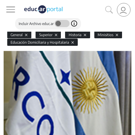
Incluir Archivo educ.ar
General
Superior
Historia
Minisitios
Educación Domiciliaria y Hospitalaria