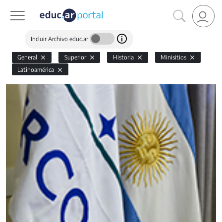
Incluir Archivo educ.ar
General
Superior
Historia
Minisitios
Latinoamérica