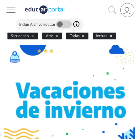
Incluir Archivo educ.ar
Secundario
Arte
Todas
lectura