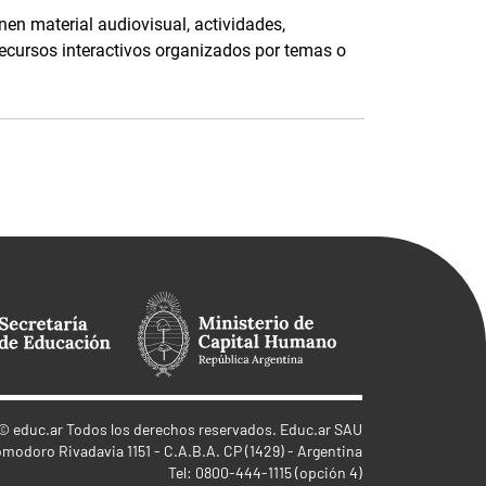
nen material audiovisual, actividades,
recursos interactivos organizados por temas o
©
educ.ar
Todos los derechos reservados. Educ.ar SAU
omodoro Rivadavia 1151 - C.A.B.A. CP (1429) - Argentina
Tel: 0800-444-1115 (opción 4)