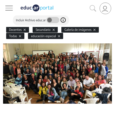
Incluir Archivo educ.ar
Docentes
Secundario
Galería de imágenes
Todas
educación especial