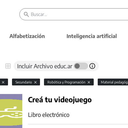
Alfabetización
Inteligencia artificial
Incluir Archivo educ.ar
l
Secundario
Robótica y Programación
Material pedagóg
Creá tu videojuego
Libro electrónico