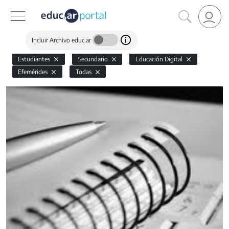
Incluir Archivo educ.ar
Estudiantes
Secundario
Educación Digital
Efemérides
Todas