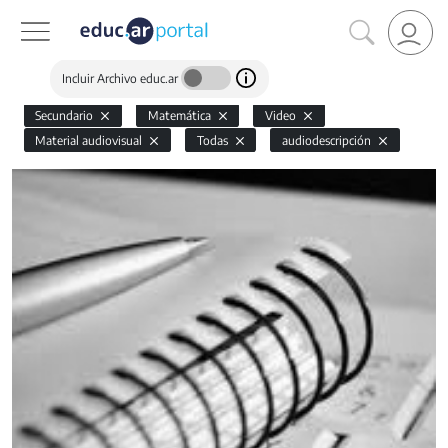
Incluir Archivo educ.ar
Secundario
Matemática
Video
Material audiovisual
Todas
audiodescripción