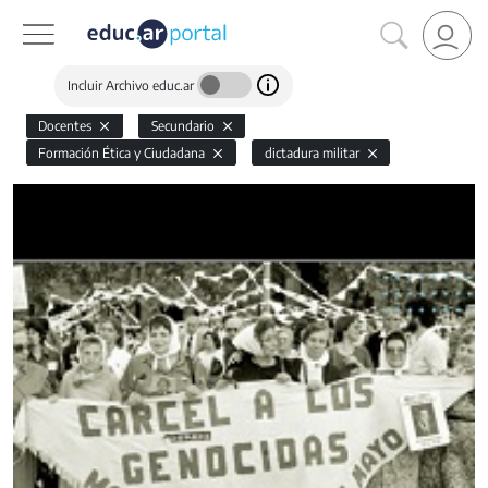
Incluir Archivo educ.ar
Docentes
Secundario
Formación Ética y Ciudadana
dictadura militar