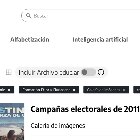
Alfabetización
Inteligencia artificial
Incluir Archivo educ.ar
ario
Formación Ética y Ciudadana
Galería de imágenes
c
Campañas electorales de 201
Galería de imágenes