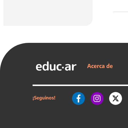
Acerca de
¡Seguinos!