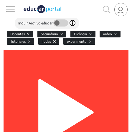
Incluir Archivo educ.ar
Docentes
Secundario
Biología
Video
Tutoriales
Todas
experimento