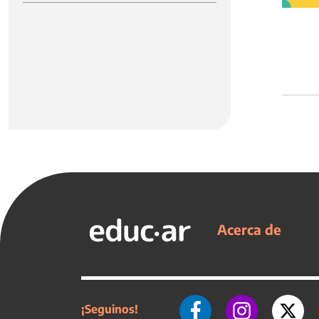
Acerca de
¡Seguinos!