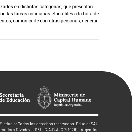
izados en distintas categorías, que presentan
on las tareas cotidianas. Son útiles a la hora de
entos, comunicarte con otras personas, generar
©
educ.ar
Todos los derechos reservados. Educ.ar SAU
omodoro Rivadavia 1151 - C.A.B.A. CP (1429) - Argentina