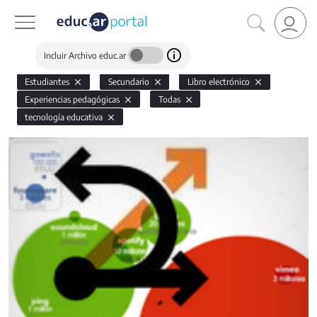
Incluir Archivo educ.ar
Estudiantes
Secundario
Libro electrónico
Experiencias pedagógicas
Todas
tecnología educativa