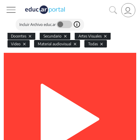
Incluir Archivo educ.ar
Docentes
Secundario
Artes Visuales
Video
Material audiovisual
Todas