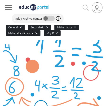
Incluir Archivo educ.ar
General
Secundario
Matemática
Material audiovisual
M y D