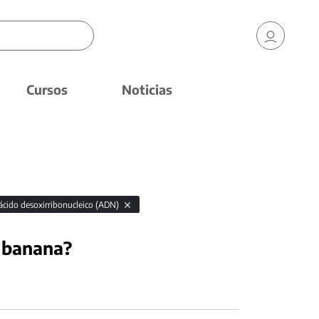
Cursos
Noticias
ácido desoxirribonucleico (ADN)
 banana?