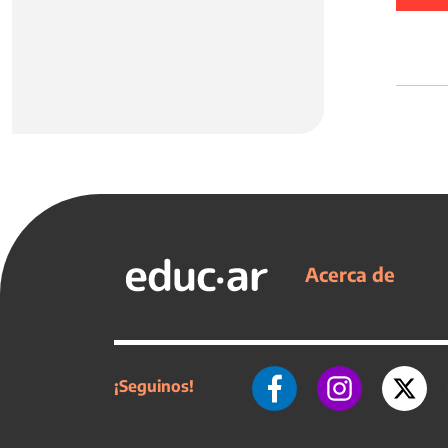
Acerca de
¡Seguinos!