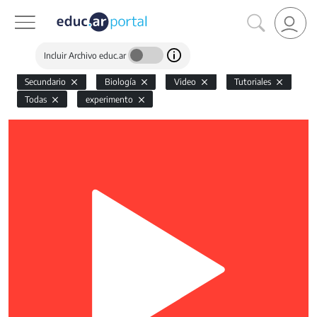
Incluir Archivo educ.ar
Secundario
Biología
Video
Tutoriales
Todas
experimento