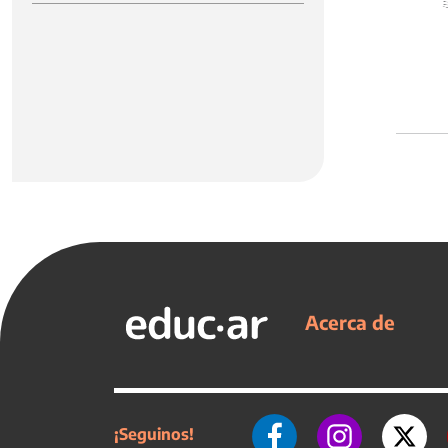
Acerca de
¡Seguinos!