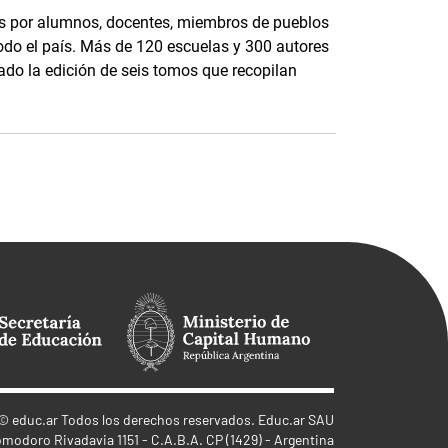
dos por alumnos, docentes, miembros de pueblos
todo el país. Más de 120 escuelas y 300 autores
ado la edición de seis tomos que recopilan
©
educ.ar
Todos los derechos reservados. Educ.ar SAU
omodoro Rivadavia 1151 - C.A.B.A. CP (1429) - Argentina