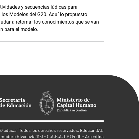
tividades y secuencias lúdicas para
 los Modelos del G20. Aquí lo propuesto
ayudar a retomar los conocimientos que se van
ón para el modelo.
©
educ.ar
Todos los derechos reservados. Educ.ar SAU
omodoro Rivadavia 1151 - C.A.B.A. CP (1429) - Argentina