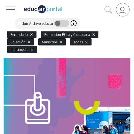
Incluir Archivo educ.ar
Secundario
Formación Ética y Ciudadana
Colección
Minisitios
Todas
multimedia