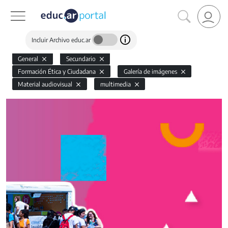
Incluir Archivo educ.ar
General
Secundario
Formación Ética y Ciudadana
Galería de imágenes
Material audiovisual
multimedia