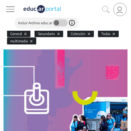
Incluir Archivo educ.ar
General
Secundario
Colección
Todas
multimedia