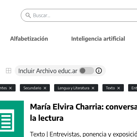
Alfabetización
Inteligencia artificial
Incluir Archivo educ.ar
antes
Secundario
Lengua y Literatura
Texto
Ent
María Elvira Charria: convers
la lectura
Texto | Entrevistas, ponencia y exposici