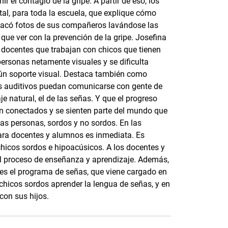
r el contagio de la gripe. A partir de eso, los
al, para toda la escuela, que explique cómo
sacó fotos de sus compañeros lavándose las
que ver con la prevención de la gripe. Josefina
docentes que trabajan con chicos que tienen
ersonas netamente visuales y se dificulta
ngún soporte visual. Destaca también como
as auditivos puedan comunicarse con gente de
je natural, el de las señas. Y que el progreso
en conectados y se sienten parte del mundo que
as personas, sordos y no sordos. En las
para docentes y alumnos es inmediata. Es
 chicos sordos e hipoacúsicos. A los docentes y
, el proceso de enseñanza y aprendizaje. Además,
 es el programa de señas, que viene cargado en
hicos sordos aprender la lengua de señas, y en
on sus hijos.