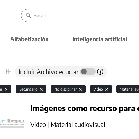
Alfabetización
Inteligencia artificial
Incluir Archivo educ.ar
es
Secundario
No disciplinar
Video
Material au
Imágenes como recurso para 
Video | Material audiovisual