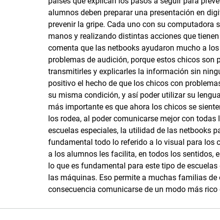
países que explican los pasos a seguir para preveni
alumnos deben preparar una presentación en digit
prevenir la gripe. Cada uno con su computadora 
manos y realizando distintas acciones que tienen 
comenta que las netbooks ayudaron mucho a los 
problemas de audición, porque estos chicos son p
transmitirles y explicarles la información sin ni
positivo el hecho de que los chicos con problem
su misma condición, y así poder utilizar su lengua
más importante es que ahora los chicos se sient
los rodea, al poder comunicarse mejor con todas l
escuelas especiales, la utilidad de las netbooks 
fundamental todo lo referido a lo visual para los
a los alumnos les facilita, en todos los sentidos
lo que es fundamental para este tipo de escuelas
las máquinas. Eso permite a muchas familias de c
consecuencia comunicarse de un modo más rico c