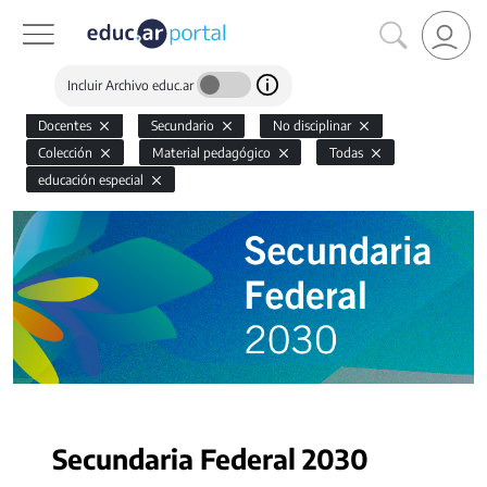
Incluir Archivo educ.ar
Docentes
Secundario
No disciplinar
Colección
Material pedagógico
Todas
educación especial
Secundaria Federal 2030