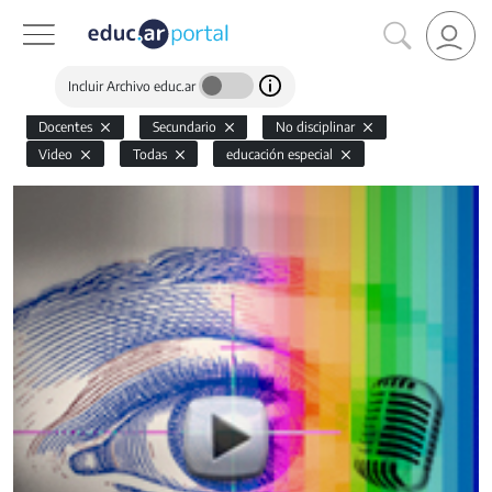
Incluir Archivo educ.ar
Docentes
Secundario
No disciplinar
Video
Todas
educación especial