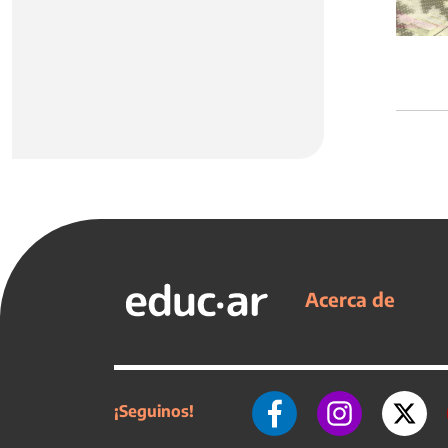
Acerca de
¡Seguinos!