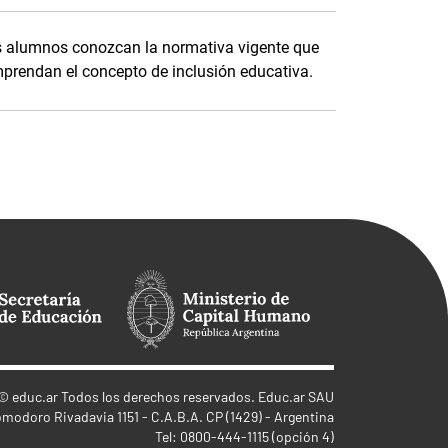
os alumnos conozcan la normativa vigente que
prendan el concepto de inclusión educativa.
©
educ.ar
Todos los derechos reservados. Educ.ar SAU
omodoro Rivadavia 1151 - C.A.B.A. CP (1429) - Argentina
Tel: 0800-444-1115 (opción 4)