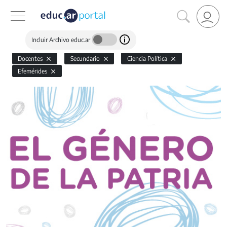
Incluir Archivo educ.ar
Docentes
Secundario
Ciencia Política
Efemérides