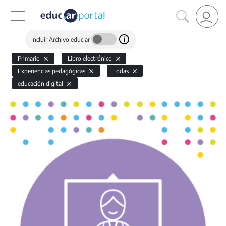
Incluir Archivo educ.ar
Primario
Libro electrónico
Experiencias pedagógicas
Todas
educación digital