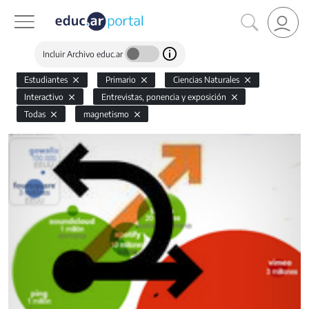
Incluir Archivo educ.ar
Estudiantes
Primario
Ciencias Naturales
Interactivo
Entrevistas, ponencia y exposición
Todas
magnetismo