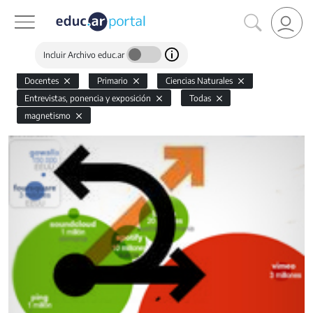
Incluir Archivo educ.ar
Docentes
Primario
Ciencias Naturales
Entrevistas, ponencia y exposición
Todas
magnetismo