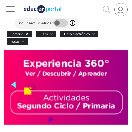
Incluir Archivo educ.ar
Primario
Física
Libro electrónico
Todas