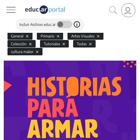
Incluir Archivo educ.ar
General
Primario
Artes Visuales
Colección
Tutoriales
Todas
cultura maker