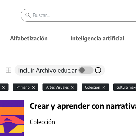
Alfabetización
Inteligencia artificial
Incluir Archivo educ.ar
l
Primario
Artes Visuales
Colección
cultura mak
Crear y aprender con narrativ
Colección