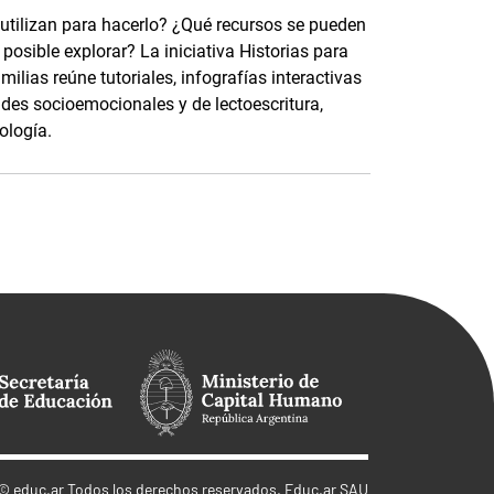
 utilizan para hacerlo? ¿Qué recursos se pueden
osible explorar? La iniciativa Historias para
ilias reúne tutoriales, infografías interactivas
ades socioemocionales y de lectoescritura,
ología.
©
educ.ar
Todos los derechos reservados. Educ.ar SAU