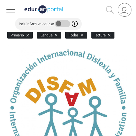
Incluir Archivo educ.ar
Primario
Lengua
Todas
lectura