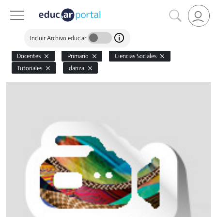
Incluir Archivo educ.ar
Docentes
Primario
Ciencias Sociales
Tutoriales
danza