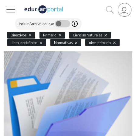
Incluir Archivo educ.ar
Directivos
Primario
Ciencias Naturales
Libro electrónico
Normativas
nivel primario