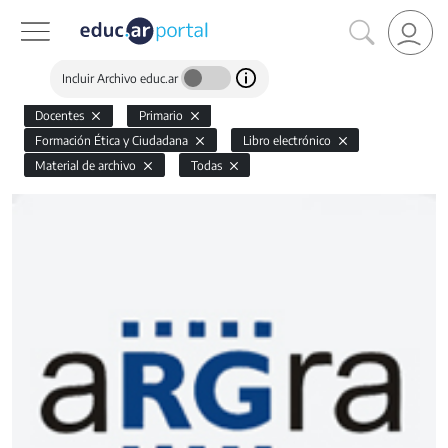
Incluir Archivo educ.ar
Docentes
Primario
Formación Ética y Ciudadana
Libro electrónico
Material de archivo
Todas